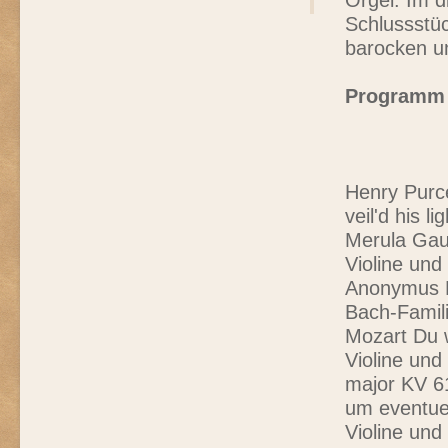
Orgel. Im 
Schlussstü
barocken u
Programm 
Henry Purc
veil'd his 
Merula Gau
Violine und
Anonymus Ru
Bach-Famili
Mozart Du w
Violine und
major KV 6
um eventue
Violine und