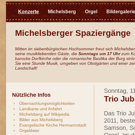
Konzerte
Michelsberg
Orgel
Bildergaleri
Michelsberger Spaziergänge
Mitten im siebenbürgischen Hochsommer freut sich Michelsber
seine musikliebenden Gäste, die
Sonntags um 17 Uhr
zum Kon
barocke Dorfkirche oder die romanische Basilika der Burg st
Sie eine Stunde Musik, umgeben von Obstgärten und einer zei
Landschaft!
Sonntag, 1
Nützliche Infos
Trio Jub
Übernachtungsmöglichkeiten
Landkarte und Anfahrt
Das Trio Ju
Michelsberg auf Wikipedia
Bilder aus Michelsberg
2011, best
Evangelische Kirche Hermannstadt
Samson, So
Orgeldatei