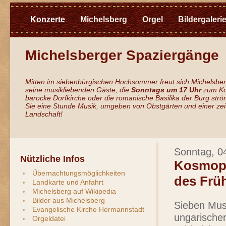
Konzerte
Michelsberg
Orgel
Bildergaleri
Michelsberger Spaziergänge
Mitten im siebenbürgischen Hochsommer freut sich Michelsber
seine musikliebenden Gäste, die
Sonntags um 17 Uhr
zum Kon
barocke Dorfkirche oder die romanische Basilika der Burg st
Sie eine Stunde Musik, umgeben von Obstgärten und einer zei
Landschaft!
Sonntag, 0
Nützliche Infos
Kosmopo
Übernachtungsmöglichkeiten
des Frü
Landkarte und Anfahrt
Michelsberg auf Wikipedia
Bilder aus Michelsberg
Sieben Mus
Evangelische Kirche Hermannstadt
ungarischer
Orgeldatei